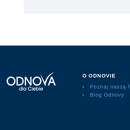
O ODNOVIE
Poznaj naszą f
Blog Odnovy